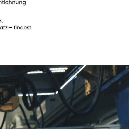
Entlohnung
n.
tz – findest