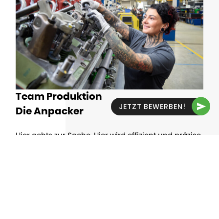
Team Produktion
JETZT BEWERBEN!
Die Anpacker
Hier gehts zur Sache. Hier wird effizient und präzise
gearbeitet – von der Einzelteilfertigung über die
Montage und den Motorenbau bis hin zur
Prüfstandskontrolle. Unsere Produktions-
Fachkräfte stellen sicher, dass unsere Jenbacher
Motoren Leistung und Zuverlässigkeit auf
höchstem Niveau bieten. Für maßgeschneiderte
Lösungen kommen dabei fortschrittliche
Fertigungstechniken und hochmoderne