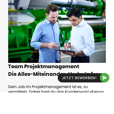
Team Projektmanagement
Die Alles-Miteinander-Verknüpfer
JETZT BEWERBEN!
Dein Job im Projektmanagement ist es, zu
vermitteln. Dabei hast du das Kundenwohl ebenso
im Auge wie die Unternehmensziele, begleitest die
Kunden von der Vertragsunterzeichnung bis zur
Anwendung und unterstützt sie während des
gesamten Projektlebenszyklus‘.