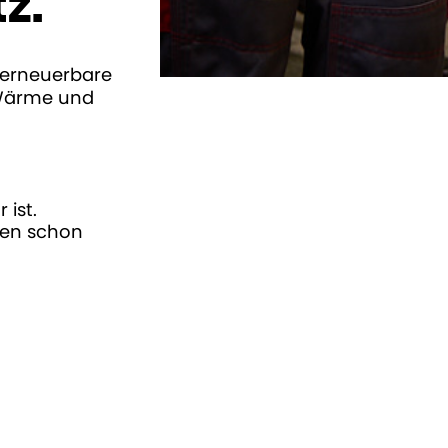
tz.
 erneuerbare
, Wärme und
 ist.
den schon